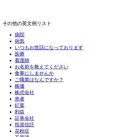
その他の英文例リスト
病院
病気
いつもお世話になっております
医療
看護師
お名前を教えてください
食事にしませんか
ご職業はなんですか？
株価
株式会社
患者
紅葉
利益
証券会社
投資信託
花粉症