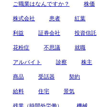
ご職業はなんですか？
株価
株式会社
患者
紅葉
利益
証券会社
投資信託
花粉症
不思議
就職
アルバイト
診察
株主
商品
受話器
契約
給料
住宅
景気
残業（時間外労働）
機械